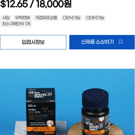
$12.65 / 18,000원
사입
위탁판매
직접제조상품
OEM가능
ODM가능
최소구매단위 1개
신제품 소싱하기
입점사정보