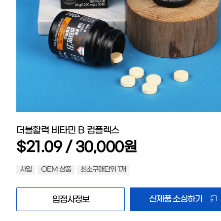
더블활력 비타민 B 컴플렉스
$21.09 / 30,000원
사입
OEM 상품
최소구매단위 1개
신제품 소싱하기
입점사정보