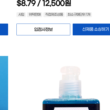
$8.79 / 12,500원
사입
위탁판매
직접제조상품
최소구매단위 1개
신제품 소싱하기
입점사정보