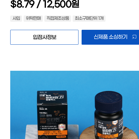
$8.79 / 12,500원
사입
위탁판매
직접제조상품
최소구매단위 1개
신제품 소싱하기
입점사정보