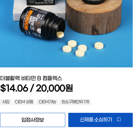
더블활력 비타민 B 컴플렉스
$14.06 / 20,000원
사입
OEM 상품
OEM가능
최소구매단위 1개
신제품 소싱하기
입점사정보