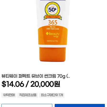
뷰티웨이 퍼펙트 유브이 썬크림 70g (..
$14.06 / 20,000원
위탁판매
직접제조상품
최소구매단위 1개