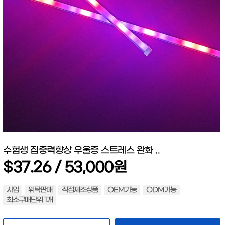
수험생 집중력향상 우울증 스트레스 완화 ..
$37.26 / 53,000원
사입
위탁판매
직접제조상품
OEM가능
ODM가능
최소구매단위 1개