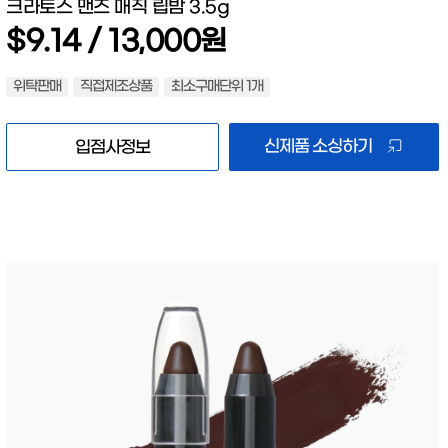
크라토스 맨즈 매직 립밤 3.5g
$9.14 / 13,000원
위탁판매
직접제조상품
최소구매단위 1개
신제품 소싱하기
입점사정보