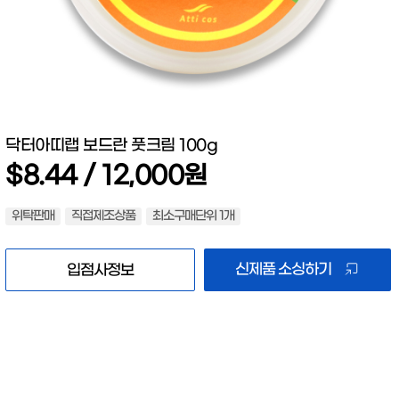
닥터아띠랩 보드란 풋크림 100g
$8.44 / 12,000원
위탁판매
직접제조상품
최소구매단위 1개
신제품 소싱하기
입점사정보