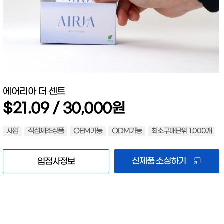
에어리아 더 센트
$21.09 / 30,000원
사입
직접제조상품
OEM가능
ODM가능
최소구매단위 1,000개
신제품 소싱하기
입점사정보