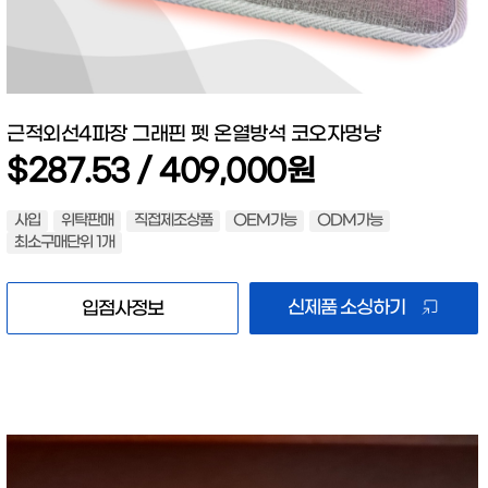
근적외선4파장 그래핀 펫 온열방석 코오자멍냥
$287.53 / 409,000원
사입
위탁판매
직접제조상품
OEM가능
ODM가능
최소구매단위 1개
신제품 소싱하기
입점사정보