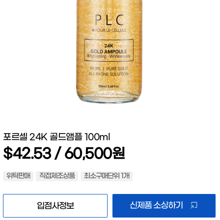
포르셀 24K 골드앰플 100ml
$42.53 / 60,500원
위탁판매
직접제조상품
최소구매단위 1개
신제품 소싱하기
입점사정보