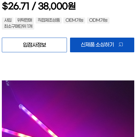
$26.71 / 38,000원
사입
위탁판매
직접제조상품
OEM가능
ODM가능
최소구매단위 1개
신제품 소싱하기
입점사정보