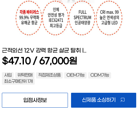
근적외선 12V 강력 항균 살균 탈취 l..
$47.10 / 67,000원
사입
위탁판매
직접제조상품
OEM가능
ODM가능
최소구매단위 1개
신제품 소싱하기
입점사정보