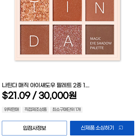
나틴다 매직 아이섀도우 팔레트 2종 1...
$21.09 / 30,000원
위탁판매
직접제조상품
최소구매단위 1개
신제품 소싱하기
입점사정보