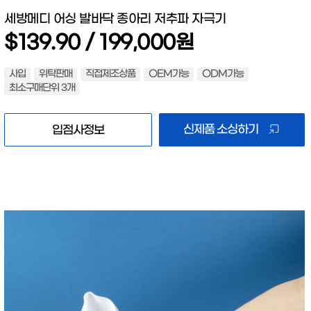
세방메디 어싱 발바닥 종아리 저추파 자극기
$139.90 / 199,000원
사입
위탁판매
직접제조상품
OEM가능
ODM가능
최소구매단위 3개
신제품 소싱하기
입점사정보