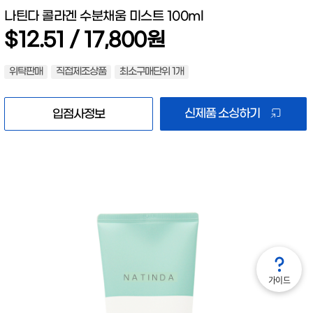
나틴다 콜라겐 수분채움 미스트 100ml
$12.51 / 17,800원
위탁판매
직접제조상품
최소구매단위 1개
신제품 소싱하기
입점사정보
가이드