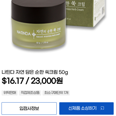
나틴다 자연 담은 순한 쑥크림 50g
$16.17 / 23,000원
위탁판매
직접제조상품
최소구매단위 1개
신제품 소싱하기
입점사정보