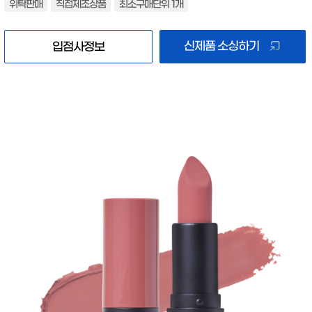
위탁판매
직접제조상품
최소구매단위 1개
신제품 소싱하기
입점사정보