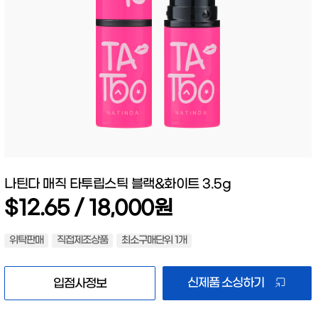
나틴다 매직 타투립스틱 블랙&화이트 3.5g
$12.65 / 18,000원
위탁판매
직접제조상품
최소구매단위 1개
신제품 소싱하기
입점사정보