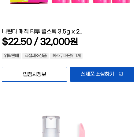
나틴다 매직 타투 립스틱 3.5g x 2..
$22.50 / 32,000원
위탁판매
직접제조상품
최소구매단위 1개
신제품 소싱하기
입점사정보