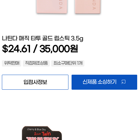
나틴다 매직 타투 골드 립스틱 3.5g
$24.61 / 35,000원
위탁판매
직접제조상품
최소구매단위 1개
신제품 소싱하기
입점사정보