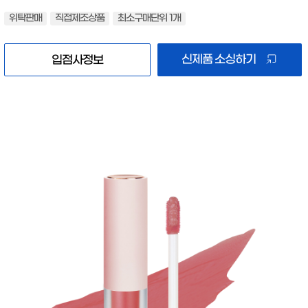
위탁판매
직접제조상품
최소구매단위 1개
신제품 소싱하기
입점사정보