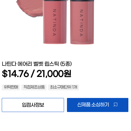
나틴다 에어리 벨벳 립스틱 (5종)
$14.76 / 21,000원
위탁판매
직접제조상품
최소구매단위 1개
신제품 소싱하기
입점사정보