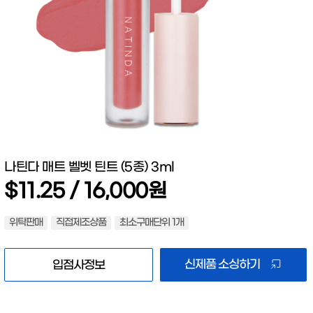
나틴다 매트 벨벳 틴트 (5종) 3ml
$11.25 / 16,000원
위탁판매
직접제조상품
최소구매단위 1개
신제품 소싱하기
입점사정보