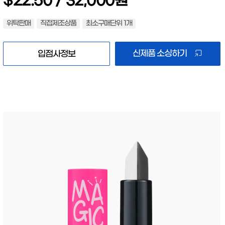
위탁판매
직접제조상품
최소구매단위 1개
신제품 소싱하기
입점사정보