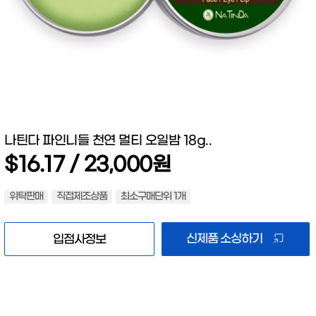
나틴다 파인니들 천연 멀티 오일밤 18g..
$16.17 / 23,000원
위탁판매
직접제조상품
최소구매단위 1개
신제품 소싱하기
입점사정보