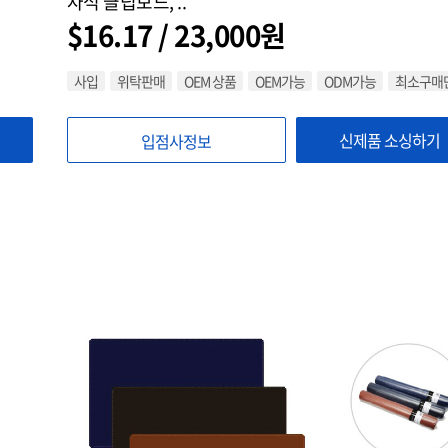
자석 클립보드, ..
$16.17 / 23,000원
사입
위탁판매
OEM 상품
OEM가능
ODM가능
최소구매단
신제품 소싱하기
입점사정보