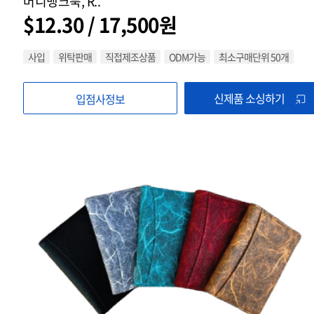
머니뱅크북, R..
$12.30 / 17,500원
사입
위탁판매
직접제조상품
ODM가능
최소구매단위 50개
신제품 소싱하기
입점사정보