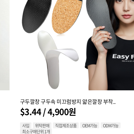
구두깔창 구두속 미끄럼방지 얇은깔창 부착..
$3.44 / 4,900원
사입
위탁판매
직접제조상품
OEM가능
ODM가능
최소구매단위 1개