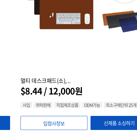
멀티 데스크패드(소), ..
$8.44 / 12,000원
사입
위탁판매
직접제조상품
ODM가능
최소구매단위 25개
신제품 소싱하기
입점사정보