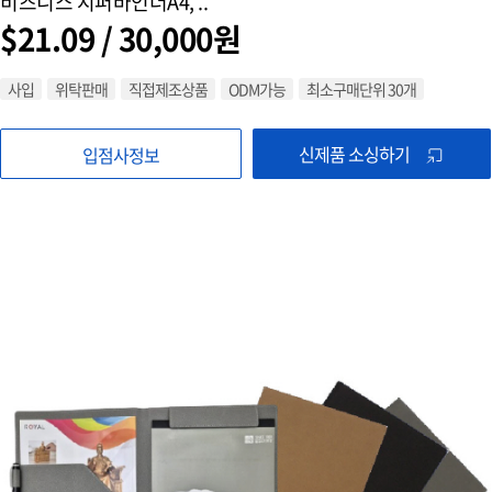
비즈니스 지퍼바인더A4, ..
$21.09 / 30,000원
사입
위탁판매
직접제조상품
ODM가능
최소구매단위 30개
신제품 소싱하기
입점사정보