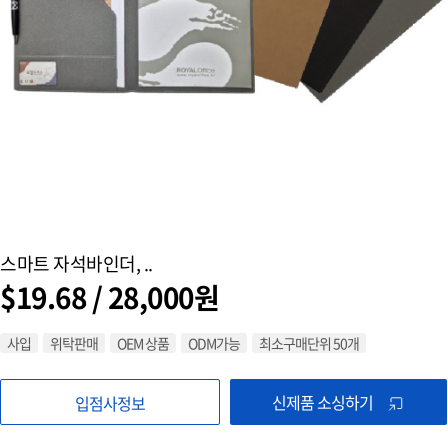
스마트 자석바인더, ..
$19.68 / 28,000원
사입
위탁판매
OEM 상품
ODM가능
최소구매단위 50개
신제품 소싱하기
입점사정보