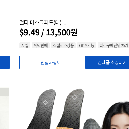
멀티 데스크패드(대), ..
$9.49 / 13,500원
사입
위탁판매
직접제조상품
ODM가능
최소구매단위 25개
신제품 소싱하기
입점사정보