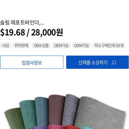
슬림 레포트바인더, ..
$19.68 / 28,000원
사입
위탁판매
OEM 상품
OEM가능
ODM가능
최소구매단위 50개
신제품 소싱하기
입점사정보