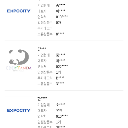
기업형태
중****
대표자
이****
연락처
010****
입점상품수
0개
주카테고리
보유상품수
8****
E****
기업형태
중****
대표자
최****
연락처
022****
입점상품수
1개
주카테고리
B****
보유상품수
3****
한****
기업형태
소****
대표자
유건
연락처
010****
입점상품수
1개
주카테고리
기****