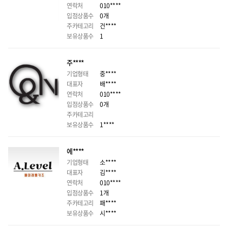
연락처
010****
입점상품수
0개
주카테고리
건****
보유상품수
1
주****
기업형태
중****
대표자
배****
연락처
010****
입점상품수
0개
주카테고리
보유상품수
1****
에****
기업형태
소****
대표자
김****
연락처
010****
입점상품수
1개
주카테고리
패****
보유상품수
시****