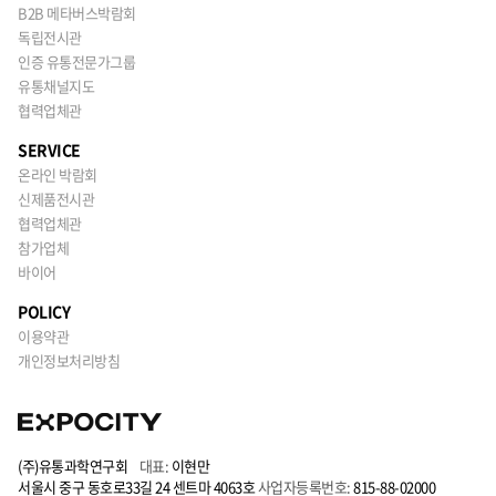
B2B 메타버스박람회
독립전시관
인증 유통전문가그룹
유통채널지도
협력업체관
SERVICE
온라인 박람회
신제품전시관
협력업체관
참가업체
바이어
POLICY
이용약관
개인정보처리방침
(주)유통과학연구회
대표:
이현만
서울시 중구 동호로33길 24 센트마 4063호
사업자등록번호:
815-88-02000