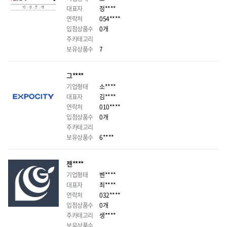
대표자
정****
연락처
054****
입점상품수
0개
주카테고리
보유상품수
7
그****
기업형태
소****
대표자
김****
연락처
010****
입점상품수
0개
주카테고리
보유상품수
6****
젠****
기업형태
벤****
대표자
최****
연락처
032****
입점상품수
0개
주카테고리
생****
보유상품수