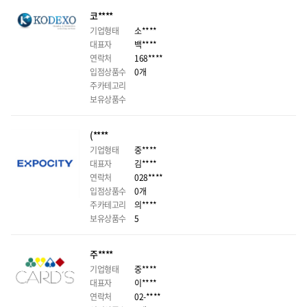
코****
기업형태
소****
대표자
백****
연락처
168****
입점상품수
0개
주카테고리
보유상품수
(****
기업형태
중****
대표자
김****
연락처
028****
입점상품수
0개
주카테고리
의****
보유상품수
5
주****
기업형태
중****
대표자
이****
연락처
02-****