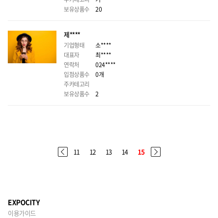
보유상품수
20
제****
기업형태
소****
대표자
최****
연락처
024****
입점상품수
0개
주카테고리
보유상품수
2
11
12
13
14
15
EXPOCITY
이용가이드