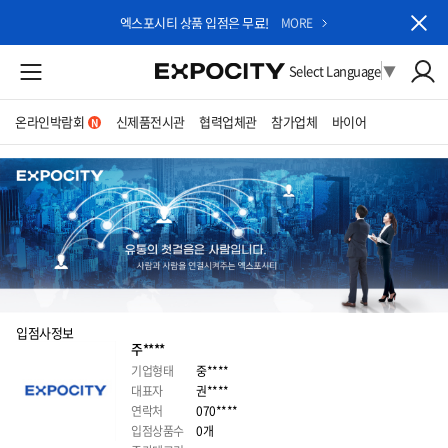
엑스포시티 상품 입점은 무료!
MORE
Select Language
▼
온라인박람회
신제품전시관
협력업체관
참가업체
바이어
입점사정보
주****
기업형태
중****
대표자
권****
연락처
070****
입점상품수
0개