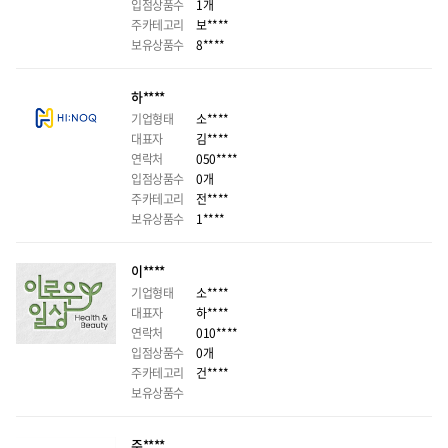
입점상품수
1개
주카테고리
보****
보유상품수
8****
하****
기업형태
소****
대표자
김****
연락처
050****
입점상품수
0개
주카테고리
전****
보유상품수
1****
이****
기업형태
소****
대표자
하****
연락처
010****
입점상품수
0개
주카테고리
건****
보유상품수
주****