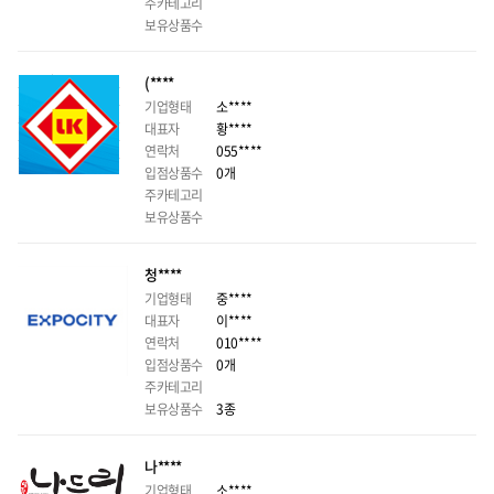
주카테고리
보유상품수
(****
기업형태
소****
대표자
황****
연락처
055****
입점상품수
0개
주카테고리
보유상품수
청****
기업형태
중****
대표자
이****
연락처
010****
입점상품수
0개
주카테고리
보유상품수
3종
나****
기업형태
소****