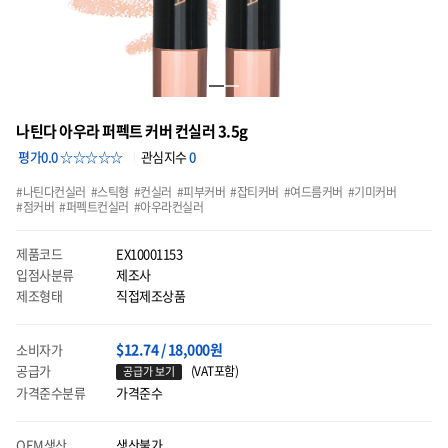
나틴다 아우라 퍼펙트 커버 컨실러 3.5g
평가0.0 ☆☆☆☆☆
관심지수
0
나틴다컨실러
스틱형
컨실러
피부커버
잡티커버
여드름커버
기미커버
점커버
퍼펙트컨실러
아우라컨실러
제품코드
EX10001153
입점사분류
제조사
제조형태
직접제조상품
$12.74 / 18,000원
소비자가
공급가
(VAT포함)
공급가 보기
가격준수분류
가격준수
OEM생산
생산불가