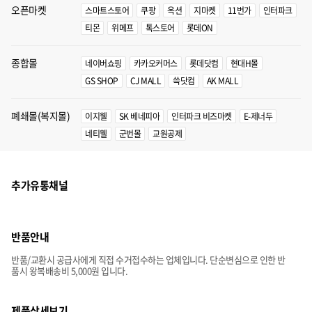
오픈마켓
스마트스토어
쿠팡
옥션
지마켓
11번가
인터파크
티몬
위메프
톡스토어
롯데ON
종합몰
네이버쇼핑
카카오커머스
롯데닷컴
현대H몰
GS SHOP
CJ MALL
쓱닷컴
AK MALL
폐쇄몰(복지몰)
이지웰
SK 베네피아
인터파크 비즈마켓
E-제너두
네티웰
군번몰
교원공제
추가유통채널
반품안내
반품/교환시 공급사에게 직접 수거접수하는 업체입니다. 단순변심으로 인한 반
품시 왕복배송비 5,000원 입니다.
제품상세보기