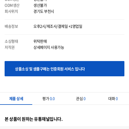
ODM생산
생산불가
회사위치
경기도 부천시
배송정보
오후2시/제조사/결제일 +1영업일
마우스 올릴시에는 이미지를 자세히 볼 수 있으며 클릭시에는 이미지를 다운받으실 수
있습니다.
소싱형태
위탁판매
저작권
상세페이지 사용가능
상품소싱 및 샘플구매는 인증회원 서비스 입니다
제품 상세
평가
0.0
관심
0
대화
0
본 상품이 원하는 유통채널입니다.