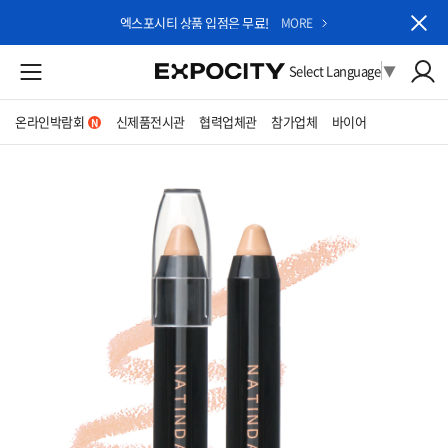
엑스포시티 상품 입점은 무료!
MORE
Select Language
▼
온라인박람회
신제품전시관
협력업체관
참가업체
바이어