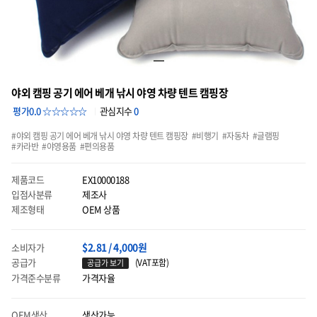
야외 캠핑 공기 에어 베개 낚시 야영 차량 텐트 캠핑장
평가0.0 ☆☆☆☆☆
관심지수
0
야외 캠핑 공기 에어 베개 낚시 야영 차량 텐트 캠핑장
비행기
자동차
글램핑
카라반
야영용품
편의용품
제품코드
EX10000188
입점사분류
제조사
제조형태
OEM 상품
$2.81 / 4,000원
소비자가
공급가
(VAT포함)
공급가 보기
가격준수분류
가격자율
OEM생산
생산가능