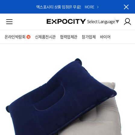
엑스포시티 상품 입점은 무료!
MORE
Select Language
▼
온라인박람회
신제품전시관
협력업체관
참가업체
바이어