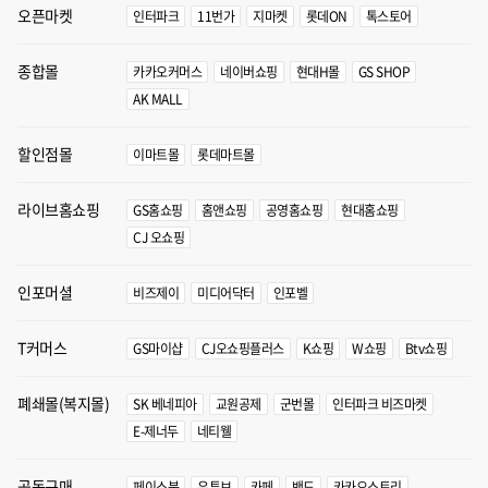
오픈마켓
인터파크
11번가
지마켓
롯데ON
톡스토어
종합몰
카카오커머스
네이버쇼핑
현대H몰
GS SHOP
AK MALL
할인점몰
이마트몰
롯데마트몰
라이브홈쇼핑
GS홈쇼핑
홈앤쇼핑
공영홈쇼핑
현대홈쇼핑
CJ 오쇼핑
인포머셜
비즈제이
미디어닥터
인포벨
T커머스
GS마이샵
CJ오쇼핑플러스
K쇼핑
W쇼핑
Btv쇼핑
폐쇄몰(복지몰)
SK 베네피아
교원공제
군번몰
인터파크 비즈마켓
E-제너두
네티웰
공동구매
페이스북
유튜브
카페
밴드
카카오스토리