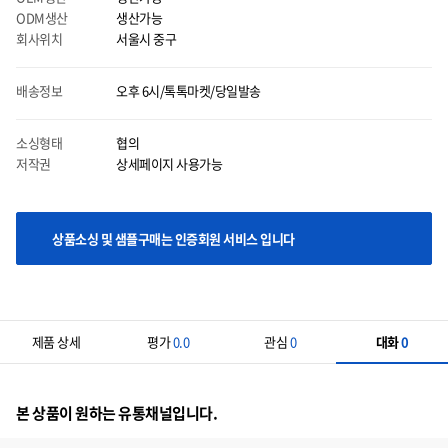
ODM생산
생산가능
회사위치
서울시 중구
배송정보
오후 6시/톡톡마켓/당일발송
마우스 올릴시에는 이미지를 자세히 볼 수 있으며 클릭시에는 이미지를 다운받으실 수
있습니다.
소싱형태
협의
저작권
상세페이지 사용가능
상품소싱 및 샘플구매는 인증회원 서비스 입니다
제품 상세
평가
0.0
관심
0
대화
0
본 상품이 원하는 유통채널입니다.