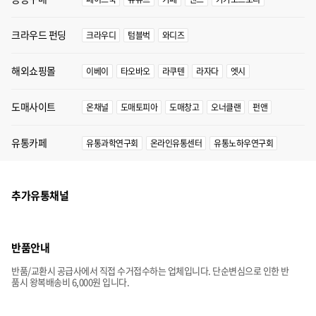
크라우드 펀딩
크라우디
텀블벅
와디즈
해외쇼핑몰
이베이
타오바오
라쿠텐
라자다
엣시
도매사이트
온채널
도매토피아
도매창고
오너클랜
펀앤
유통카페
유통과학연구회
온라인유통센터
유통노하우연구회
추가유통채널
반품안내
반품/교환시 공급사에서 직접 수거접수하는 업체입니다. 단순변심으로 인한 반
품시 왕복배송비 6,000원 입니다.