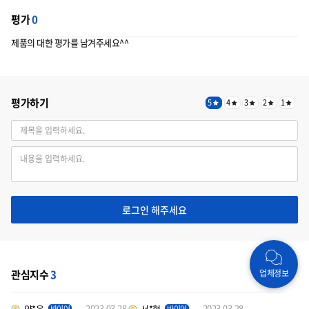
평가
0
제품의 대한 평가를 남겨주세요^^
평가하기
5
4
3
2
1
로그인 해주세요
관심지수
3
업체정보
2023.03.28
2023.03.28
양*윤
서*혁
바이어
바이어