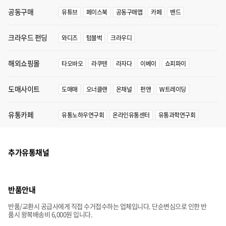
공동구매
유튜브
페이스북
공동구매앱
카페
밴드
크라우드 펀딩
와디즈
텀블벅
크라우디
해외쇼핑몰
타오바오
라쿠텐
라자다
이베이
쇼피파이
도매사이트
도매매
오너클랜
온채널
펀앤
W트레이딩
유통카페
유통노하우연구회
온라인유통센터
유통과학연구회
추가유통채널
반품안내
반품/교환시 공급사에게 직접 수거접수하는 업체입니다. 단순변심으로 인한 반
품시 왕복배송비 6,000원 입니다.