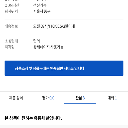
ODM생산
생산가능
회사위치
서울시 중구
배송정보
오전 09시/HICKIES/2일이내
마우스 올릴시에는 이미지를 자세히 볼 수 있으며 클릭시에는 이미지를 다운받으실 수
있습니다.
소싱형태
협의
저작권
상세페이지 사용가능
상품소싱 및 샘플구매는 인증회원 서비스 입니다
제품 상세
평가
0.0
관심
3
대화
1
본 상품이 원하는 유통채널입니다.