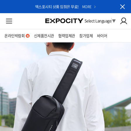
엑스포시티 상품 입점은 무료!
MORE
Select Language
▼
온라인박람회
신제품전시관
협력업체관
참가업체
바이어