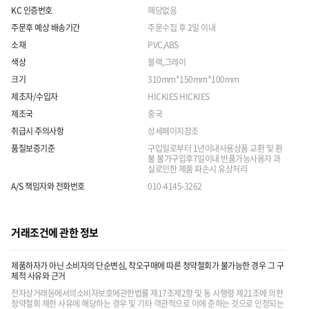
KC 인증번호
해당없음
주문후 예상 배송기간
주문수집 후 2일 이내
소재
PVC,ABS
색상
블랙,그레이
크기
310mm*150mm*100mm
제조자/수입자
HICKIES HICKIES
제조국
중국
취급시 주의사항
상세페이지참조
품질보증기준
구입일로부터 1년이내사용상품 교환 및 환
불 불가구입후7일이내 반품가능사용자 과
실로인한 제품 파손시 유상처리
A/S 책임자와 전화번호
010-4145-3262
거래조건에 관한 정보
제품하자가 아닌 소비자의 단순변심, 착오구매에 따른 청약철회가 불가능한 경우 그 구
체적 사유와 근거
전자상거래등에서의소비자보호에관한법률 제17조제2항 및 동 시행령 제21조에 의한
청약철회 제한 사유에 해당하는 경우 및 기타 객관적으로 이에 준하는 것으로 인정되는