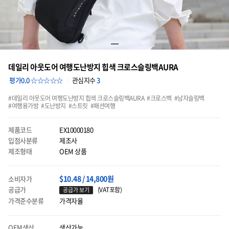
데일리 아웃도어 여행도난방지 힙색 크로스슬링백AURA
평가0.0 ☆☆☆☆☆
관심지수
3
데일리 아웃도어 여행도난방지 힙색 크로스슬링백AURA
크로스백
남자슬링백
여행용가방
도난방지
스트릿
패션여행
제품코드
EX10000180
입점사분류
제조사
제조형태
OEM 상품
$10.48 / 14,800원
소비자가
공급가
(VAT포함)
공급가 보기
가격준수분류
가격자율
OEM생산
생산가능