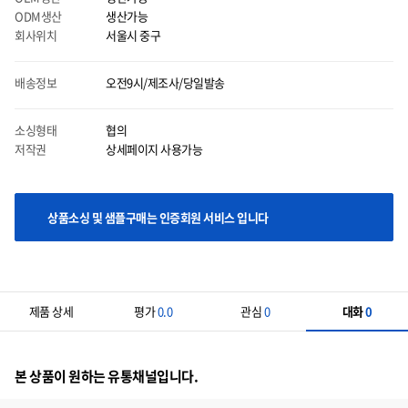
ODM생산
생산가능
회사위치
서울시 중구
배송정보
오전9시/제조사/당일발송
마우스 올릴시에는 이미지를 자세히 볼 수 있으며 클릭시에는 이미지를 다운받으실 수
있습니다.
소싱형태
협의
저작권
상세페이지 사용가능
상품소싱 및 샘플구매는 인증회원 서비스 입니다
제품 상세
평가
0.0
관심
0
대화
0
본 상품이 원하는 유통채널입니다.