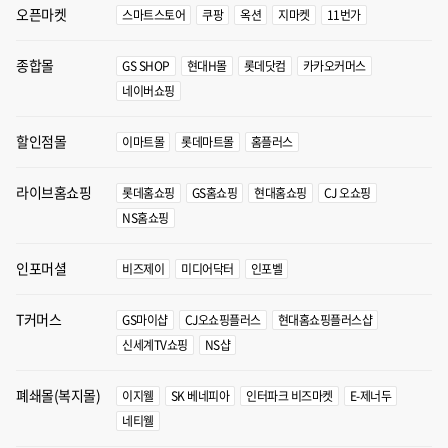
오픈마켓
스마트스토어
쿠팡
옥션
지마켓
11번가
종합몰
GS SHOP
현대H몰
롯데닷컴
카카오커머스
네이버쇼핑
할인점몰
이마트몰
롯데마트몰
홈플러스
라이브홈쇼핑
롯데홈쇼핑
GS홈쇼핑
현대홈쇼핑
CJ 오쇼핑
NS홈쇼핑
인포머셜
비즈제이
미디어닥터
인포벨
T커머스
GS마이샵
CJ오쇼핑플러스
현대홈쇼핑플러스샵
신세계TV쇼핑
NS샵
폐쇄몰(복지몰)
이지웰
SK 베네피아
인터파크 비즈마켓
E-제너두
네티웰