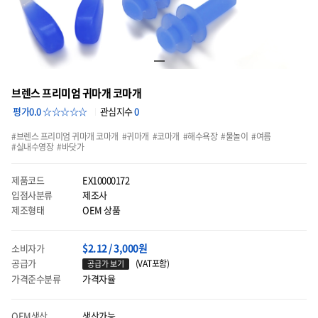
브렌스 프리미엄 귀마개 코마개
평가0.0 ☆☆☆☆☆
관심지수
0
브렌스 프리미엄 귀마개 코마개
귀마개
코마개
해수욕장
물놀이
여름
실내수영장
바닷가
제품코드
EX10000172
입점사분류
제조사
제조형태
OEM 상품
$2.12 / 3,000원
소비자가
공급가
(VAT포함)
공급가 보기
가격준수분류
가격자율
OEM생산
생산가능