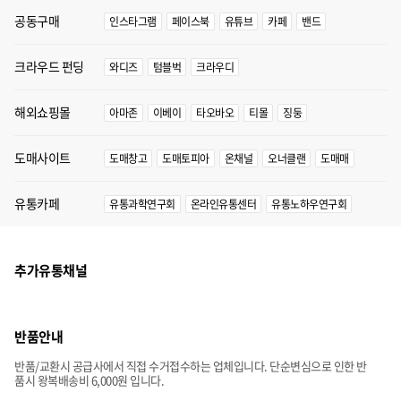
공동구매
인스타그램
페이스북
유튜브
카페
밴드
크라우드 펀딩
와디즈
텀블벅
크라우디
해외쇼핑몰
아마존
이베이
타오바오
티몰
징둥
도매사이트
도매창고
도매토피아
온채널
오너클랜
도매매
유통카페
유통과학연구회
온라인유통센터
유통노하우연구회
추가유통채널
반품안내
반품/교환시 공급사에서 직접 수거접수하는 업체입니다. 단순변심으로 인한 반
품시 왕복배송비 6,000원 입니다.