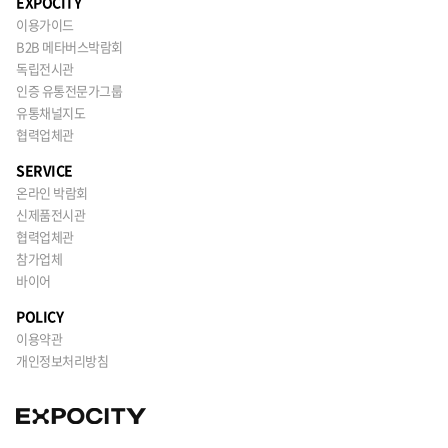
EXPOCITY
이용가이드
B2B 메타버스박람회
독립전시관
인증 유통전문가그룹
유통채널지도
협력업체관
SERVICE
온라인 박람회
신제품전시관
협력업체관
참가업체
바이어
POLICY
이용약관
개인정보처리방침