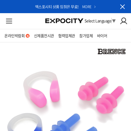
엑스포시티 상품 입점은 무료!
MORE
Select Language
▼
온라인박람회
신제품전시관
협력업체관
참가업체
바이어