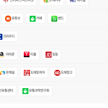
유튜브
카페
밴드
크라우디
아마존
티몰
징둥
온채널
도매토피아
도매창고
인유통센터
유통과학연구회