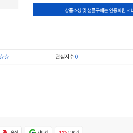
상품소싱 및 샘플구매는 인증회원 서
☆☆☆
관심지수
0
옥션
지마켓
11번가