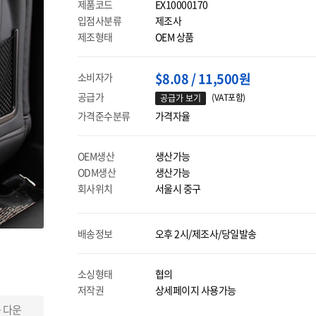
제품코드
EX10000170
입점사분류
제조사
제조형태
OEM 상품
$8.08 / 11,500원
소비자가
공급가
(VAT포함)
공급가 보기
가격준수분류
가격자율
OEM생산
생산가능
ODM생산
생산가능
회사위치
서울시 중구
배송정보
오후 2시/제조사/당일발송
소싱형태
협의
저작권
상세페이지 사용가능
 다운