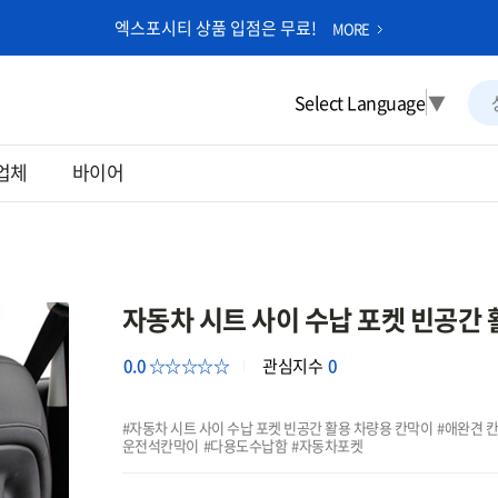
엑스포시티 상품 입점은 무료!
MORE
Select Language
▼
업체
바이어
자동차 시트 사이 수납 포켓 빈공간
0.0 ☆☆☆☆☆
관심지수
0
자동차 시트 사이 수납 포켓 빈공간 활용 차량용 칸막이
애완견 
운전석칸막이
다용도수납함
자동차포켓