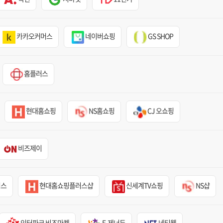
카카오커머스
네이버쇼핑
GS SHOP
홈플러스
현대홈쇼핑
NS홈쇼핑
CJ 오쇼핑
비즈제이
러스
현대홈쇼핑플러스샵
신세계TV쇼핑
NS샵
인터파크 비즈마켓
E-제너두
네티웰