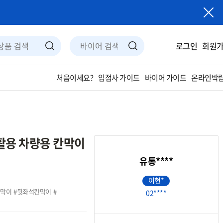
로그인
회원
입점사 가이드
바이어 가이드
온라인박람
처음이세요?
 활용 차량용 칸막이
유통****
이현*
칸막이
뒷좌석칸막이
02****