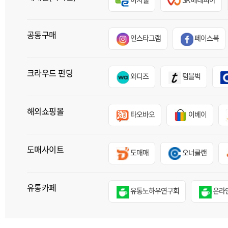
공동구매
인스타그램
페이스북
크라우드 펀딩
와디즈
텀블벅
해외쇼핑몰
타오바오
이베이
도매사이트
도매매
오너클랜
유통카페
유통노하우연구회
온라