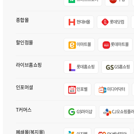
종합몰
현대H몰
롯데닷컴
할인점몰
이마트몰
롯데마트몰
라이브홈쇼핑
롯데홈쇼핑
GS홈쇼핑
인포머셜
인포벨
미디어닥터
T커머스
GS마이샵
CJ오쇼핑플
폐쇄몰(복지몰)
이지웰
SK 베네피아