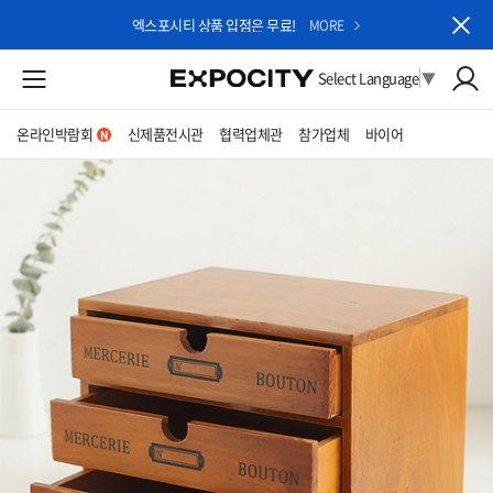
엑스포시티 상품 입점은 무료!
MORE
Select Language
▼
온라인박람회
신제품전시관
협력업체관
참가업체
바이어