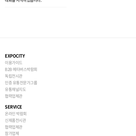
EXPOCITY
이용가이드
B2B 메타버스박람회
독립전시관
인증 유통전문가그룹
유통채널지도
협력업체관
SERVICE
온라인 박람회
신제품전시관
협력업체관
참가업체