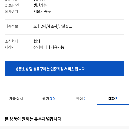
ODM생산
생산가능
회사위치
서울시 중구
배송정보
오후 2시/제조사/당일출고
마우스 올릴시에는 이미지를 자세히 볼 수 있으며 클릭시에는 이미지를 다운받으실 수
있습니다.
소싱형태
협의
저작권
상세페이지 사용가능
상품소싱 및 샘플구매는 인증회원 서비스 입니다
제품 상세
평가
0.0
관심
2
대화
3
본 상품이 원하는 유통채널입니다.