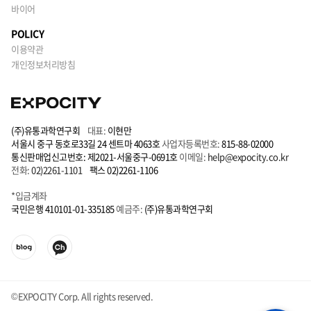
바이어
POLICY
이용약관
개인정보처리방침
(주)유통과학연구회
대표:
이현만
서울시 중구 동호로33길 24 센트마 4063호
사업자등록번호:
815-88-02000
통신판매업신고번호: 제2021-서울중구-0691호
이메일:
help@expocity.co.kr
전화:
02)2261-1101
팩스 02)2261-1106
*입금계좌
국민은행 410101-01-335185
예금주:
(주)유통과학연구회
©EXPOCITY Corp. All rights reserved.