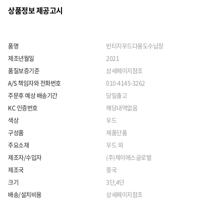
상품정보 제공고시
품명
빈티지우드다용도수납장
제조년월일
2021
품질보증기준
상세페이지참조
A/S 책임자와 전화번호
010-4145-3262
주문후 예상 배송기간
당일출고
KC 인증번호
해당내역없음
색상
우드
구성품
제품단품
주요소재
우드 외
제조자/수입자
(주)제이에스글로벌
제조국
중국
크기
3단,4단
배송/설치비용
상세페이지참조