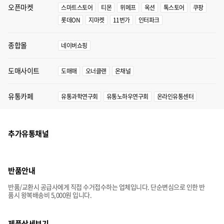
오픈마켓
스마트스토어
티몬
위메프
옥션
톡스토어
쿠팡
롯데ON
지마켓
11번가
인터파크
종합몰
네이버쇼핑
도매사이트
도매매
오너클랜
온채널
유통카페
유통과학연구회
유통노하우연구회
온라인유통센터
추가유통채널
반품안내
반품/교환시 공급사에게 직접 수거접수하는 업체입니다. 단순변심으로 인한 반
품시 왕복배송비 5,000원 입니다.
제품상세보기