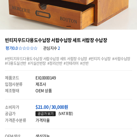
빈티지우드다용도수납장 서랍수납장 세트 서랍장 수납장
평가0.0 ☆☆☆☆☆
관심지수
2
빈티지우드다용도수납장 서랍수납장 세트 서랍장 수납장
빈티지 수납장
서랍수납장
다용도실선반
거실선반장
정리선반
인테리어
선반
제품코드
EX10000149
입점사분류
제조사
제조형태
OEM 상품
$21.00 / 30,000원
소비자가
공급가
(VAT포함)
공급가 보기
가격준수분류
가격자율
OEM생산
생산가능