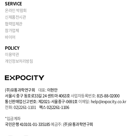
SERVICE
온라인 박람회
신제품전시관
협력업체관
참가업체
바이어
POLICY
이용약관
개인정보처리방침
(주)유통과학연구회
대표:
이현만
서울시 중구 동호로33길 24 센트마 4063호
사업자등록번호:
815-88-02000
통신판매업신고번호: 제2021-서울중구-0691호
이메일:
help@expocity.co.kr
전화:
02)2261-1101
팩스 02)2261-1106
*입금계좌
국민은행 410101-01-335185
예금주:
(주)유통과학연구회