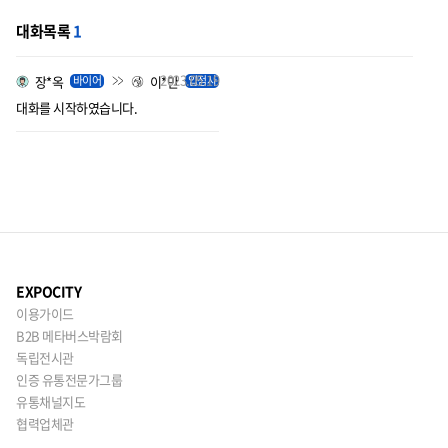
대화목록
1
2023.05.19
장*옥
이*만
바이어
입점사
대화를 시작하였습니다.
EXPOCITY
이용가이드
B2B 메타버스박람회
독립전시관
인증 유통전문가그룹
유통채널지도
협력업체관