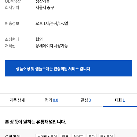
ODM생산
생산가능
회사위치
서울시 중구
배송정보
오후 1시/본사/1~2일
마우스 올릴시에는 이미지를 자세히 볼 수 있으며 클릭시에는 이미지를 다운받으실 수
있습니다.
소싱형태
협의
저작권
상세페이지 사용가능
상품소싱 및 샘플구매는 인증회원 서비스 입니다
제품 상세
평가
0.0
관심
0
대화
1
본 상품이 원하는 유통채널입니다.
오픈마켓