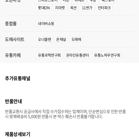
스마트스토어
티몬
위메프
쿠팡
톡스토어
롯데ON
지마켓
옥션
11번가
인터파크
종합몰
네이버쇼핑
도매사이트
오너클랜
온채널
도매매
유통카페
유통과학연구회
온라인유통센터
유통노하우연구회
추가유통채널
반품안내
반품교환시 공급사에서 직접 수거접수하는 업체이며, 단순변심으로 인한 반품
시 왕복배송비 5,000원 반품시 본 박스 훼손시 반품불가합니다.
제품상세보기