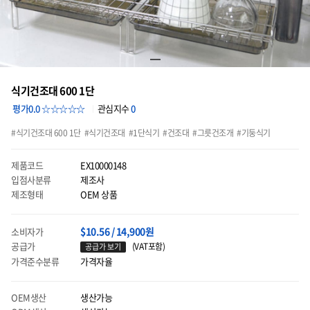
식기건조대 600 1단
평가0.0 ☆☆☆☆☆
관심지수
0
식기건조대 600 1단
식기건조대
1단식기
건조대
그릇건조개
기둥식기
제품코드
EX10000148
입점사분류
제조사
제조형태
OEM 상품
$10.56 / 14,900원
소비자가
공급가
(VAT포함)
공급가 보기
가격준수분류
가격자율
OEM생산
생산가능