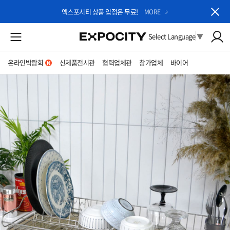
엑스포시티 상품 입점은 무료!
MORE
Select Language
▼
온라인박람회
신제품전시관
협력업체관
참가업체
바이어