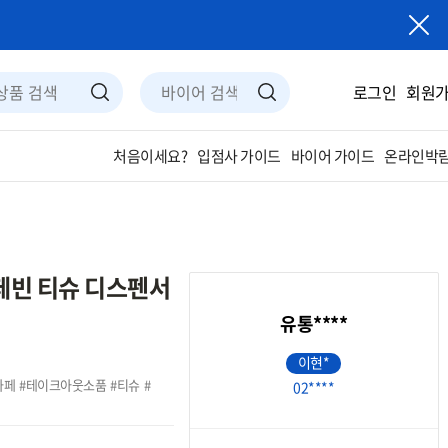
로그인
회원
입점사 가이드
바이어 가이드
온라인박람
처음이세요?
카페빈 티슈 디스펜서
유통****
이현*
카페
테이크아웃소품
티슈
02****