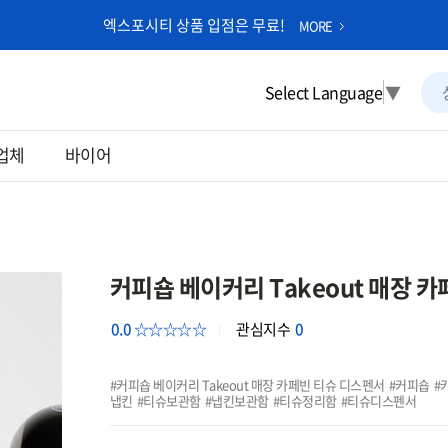
엑스포시티 상품 입점은 무료!
MORE
Select Language
▼
업체
바이어
커피숍 베이커리 Takeout 매장 
0.0 ☆☆☆☆☆
관심지수
0
커피숍 베이커리 Takeout 매장 카페빈 티슈 디스펜서
커피숍
냅킨
티슈보관함
냅킨보관함
티슈정리함
티슈디스펜서