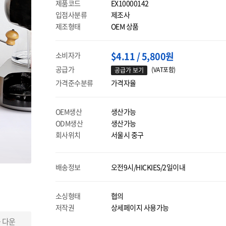
제품코드
EX10000142
입점사분류
제조사
제조형태
OEM 상품
$4.11 / 5,800원
소비자가
공급가
(VAT포함)
공급가 보기
가격준수분류
가격자율
OEM생산
생산가능
ODM생산
생산가능
회사위치
서울시 중구
배송정보
오전9시/HICKIES/2일이내
소싱형태
협의
저작권
상세페이지 사용가능
 다운