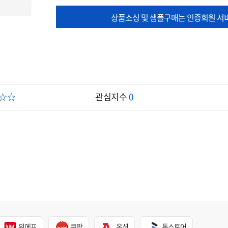
상품소싱 및 샘플구매는 인증회원 서
☆☆☆
관심지수
0
위메프
쿠팡
옥션
톡스토어