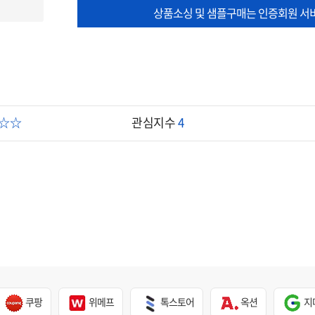
상품소싱 및 샘플구매는 인증회원 서
☆☆☆
관심지수
4
쿠팡
위메프
톡스토어
옥션
지