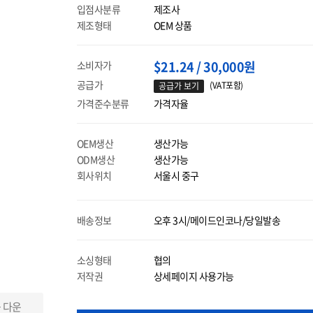
입점사분류
제조사
제조형태
OEM 상품
$21.24 / 30,000원
소비자가
공급가
(VAT포함)
공급가 보기
가격준수분류
가격자율
OEM생산
생산가능
ODM생산
생산가능
회사위치
서울시 중구
배송정보
오후 3시/메이드인코나/당일발송
소싱형태
협의
저작권
상세페이지 사용가능
 다운