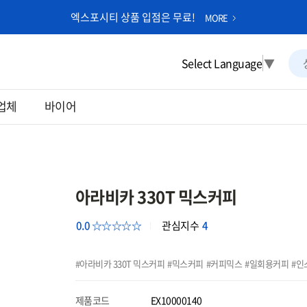
엑스포시티 상품 입점은 무료!
MORE
Select Language
▼
업체
바이어
아라비카 330T 믹스커피
0.0 ☆☆☆☆☆
관심지수
4
아라비카 330T 믹스커피
믹스커피
커피믹스
일회용커피
인
제품코드
EX10000140