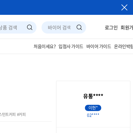
로그인
회원
입점사 가이드
바이어 가이드
온라인박람
처음이세요?
유통****
이현*
스턴트커피
커피
02****