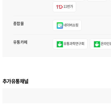
11번가
종합몰
네이버쇼핑
유통카페
유통과학연구회
온라인
추가유통채널