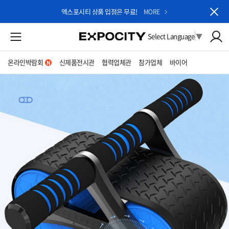
엑스포시티 상품 입점은 무료!
MORE
Select Language
▼
온라인박람회
신제품전시관
협력업체관
참가업체
바이어