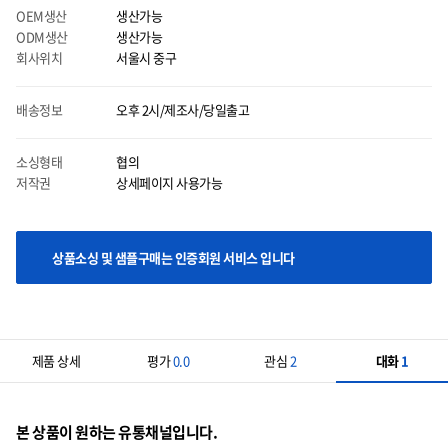
OEM생산
생산가능
ODM생산
생산가능
회사위치
서울시 중구
마우스 올릴시에는 이미지를 자세히 볼 수 있으며 클릭시에는 이미지를 다운받으실 수
있습니다.
배송정보
오후 2시/제조사/당일출고
소싱형태
협의
저작권
상세페이지 사용가능
상품소싱 및 샘플구매는 인증회원 서비스 입니다
제품 상세
평가
0.0
관심
2
대화
1
본 상품이 원하는 유통채널입니다.