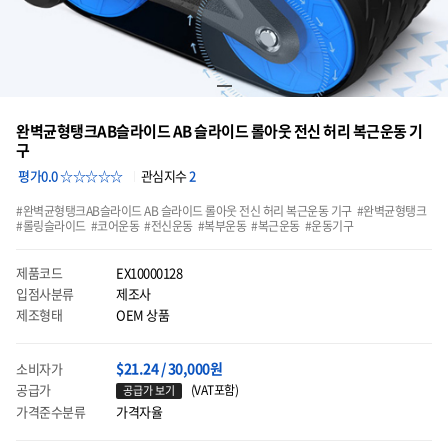
완벽균형탱크AB슬라이드 AB 슬라이드 롤아웃 전신 허리 복근운동 기
구
평가0.0 ☆☆☆☆☆
관심지수
2
완벽균형탱크AB슬라이드 AB 슬라이드 롤아웃 전신 허리 복근운동 기구
완벽균형탱크
롤링슬라이드
코어운동
전신운동
복부운동
복근운동
운동기구
제품코드
EX10000128
입점사분류
제조사
제조형태
OEM 상품
$21.24 / 30,000원
소비자가
공급가
(VAT포함)
공급가 보기
가격준수분류
가격자율