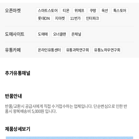
오픈마켓
스마트스토어
티몬
위메프
쿠팡
옥션
톡스토어
롯데ON
지마켓
11번가
인터파크
도매사이트
도매매
오너클랜
온채널
유통카페
온라인유통센터
유통과학연구회
유통노하우연구회
추가유통채널
반품안내
반품/교환시 공급사에게 직접 수거접수하는 업체입니다. 단순변심으로 인한 반
품시 왕복배송비 5,000원 입니다.
제품상세보기