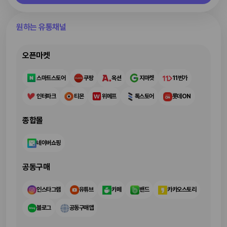
원하는 유통채널
오픈마켓
스마트스토어
쿠팡
옥션
지마켓
11번가
인터파크
티몬
위메프
톡스토어
롯데ON
종합몰
네이버쇼핑
공동구매
인스타그램
유튜브
카페
밴드
카카오스토리
블로그
공동구매앱