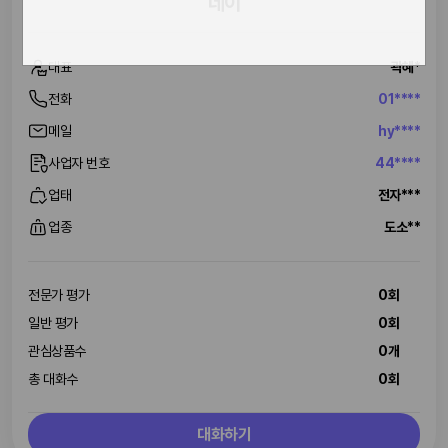
네이
대표
곽혜*
전화
01****
메일
hy****
사업자 번호
44****
업태
전자***
업종
도소**
전문가 평가
0회
일반 평가
0회
관심상품수
0개
총 대화수
0회
대화하기