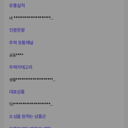
유통실적
네 ********************...
인증현황
주력 유통채널
공동****
주력카테고리
생활********************...
대표상품
10********************...
소싱을 원하는 상품군