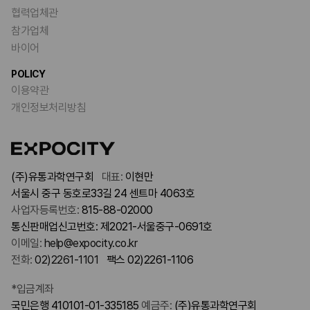
협력업체관
참가업체
바이어
POLICY
이용약관
개인정보처리방침
(주)유통과학연구회
대표:
이현만
서울시 중구 동호로33길 24 센트마 4063호
사업자등록번호:
815-88-02000
통신판매업신고번호: 제2021-서울중구-0691호
이메일:
help@expocity.co.kr
전화:
02)2261-1101
팩스 02)2261-1106
*입금계좌
국민은행 410101-01-335185
예금주:
(주)유통과학연구회