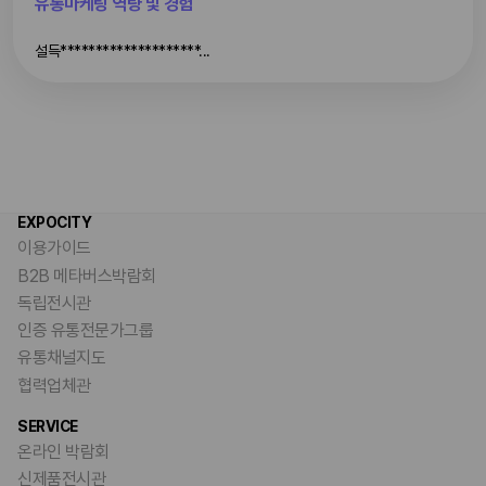
유통마케팅 역량 및 경험
설득********************...
EXPOCITY
이용가이드
B2B 메타버스박람회
독립전시관
인증 유통전문가그룹
유통채널지도
협력업체관
SERVICE
온라인 박람회
신제품전시관