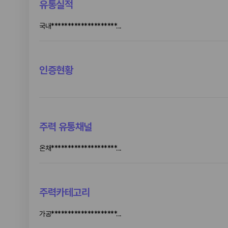
유통실적
국내********************...
인증현황
주력 유통채널
온채********************...
주력카테고리
가공********************...