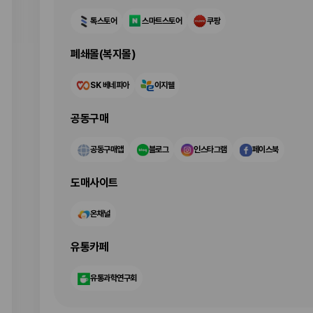
톡스토어
스마트스토어
쿠팡
폐쇄몰(복지몰)
SK 베네피아
이지웰
공동구매
공동구매앱
블로그
인스타그램
페이스북
도매사이트
온채널
유통카페
유통과학연구회