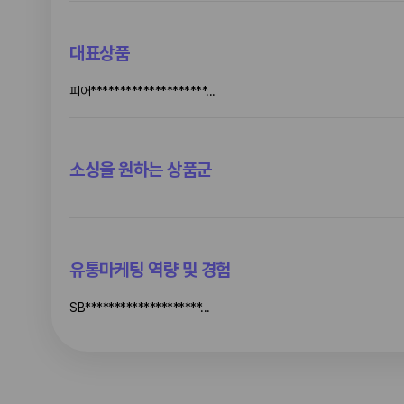
대표상품
피어********************...
소싱을 원하는 상품군
유통마케팅 역량 및 경험
SB********************...