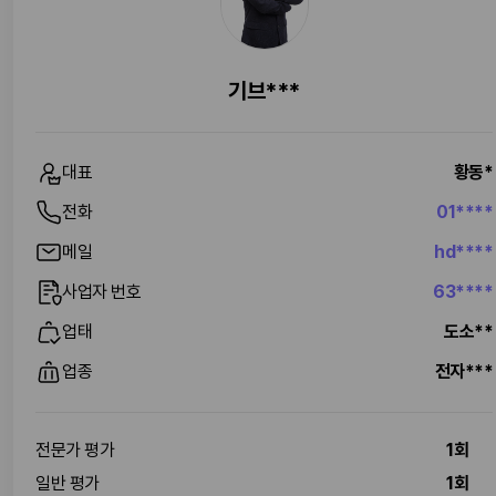
기브***
대표
황동*
전화
01****
메일
hd****
사업자 번호
63****
업태
도소**
업종
전자***
전문가 평가
1회
일반 평가
1회