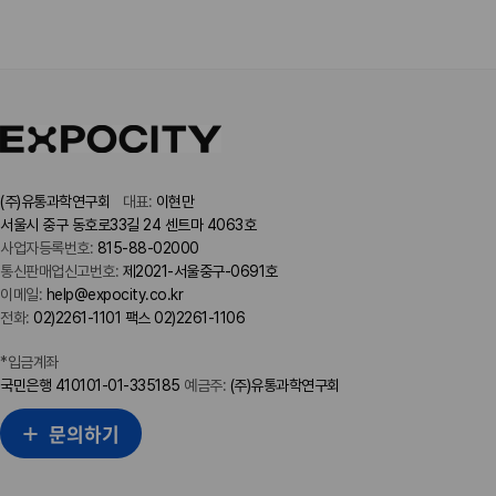
(주)유통과학연구회
대표:
이현만
서울시 중구 동호로33길 24 센트마 4063호
사업자등록번호:
815-88-02000
통신판매업신고번호:
제2021-서울중구-0691호
이메일:
help@expocity.co.kr
전화:
02)2261-1101 팩스 02)2261-1106
*입금계좌
국민은행 410101-01-335185
예금주:
(주)유통과학연구회
문의하기