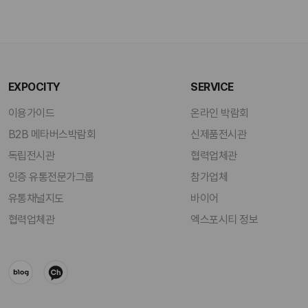
EXPOCITY
SERVICE
이용가이드
온라인 박람회
B2B 메타버스박람회
신제품전시관
독립전시관
협력업체관
인증 유통전문가그룹
참가업체
유통채널지도
바이어
협력업체관
엑스포시티 정보