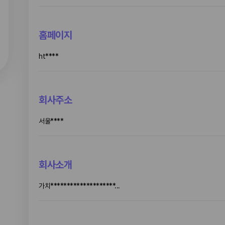
홈페이지
ht****
회사주소
서울****
회사소개
가치********************...