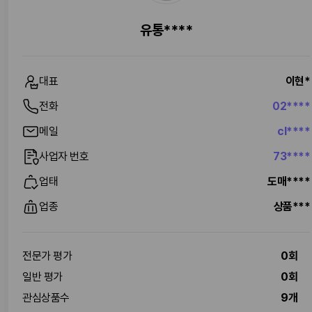
유통****
대표
이현*
전화
02****
메일
cl****
사업자 번호
73****
업태
도매****
업종
상품***
전문가 평가
0회
일반 평가
0회
관심상품수
9개