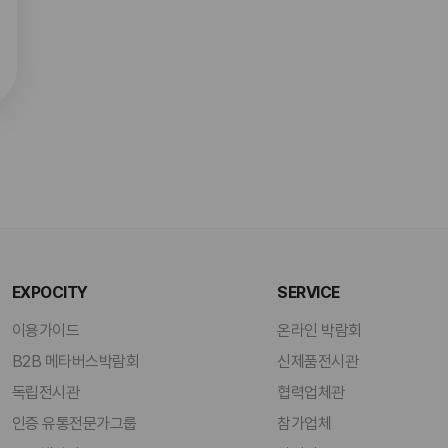
EXPOCITY
SERVICE
이용가이드
온라인 박람회
B2B 메타버스박람회
신제품전시관
독립전시관
협력업체관
인증 유통전문가그룹
참가업체