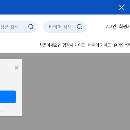
로그인
회원
입점사 가이드
바이어 가이드
온라인박
처음이세요?
×
1