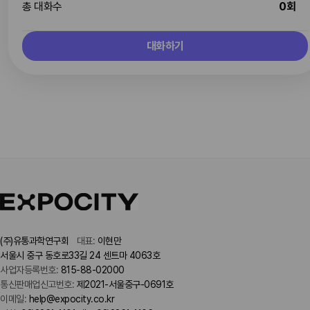
총 대화수
0회
대화하기
(주)유통과학연구회
대표:
이현만
서울시 중구 동호로33길 24 센트마 4063호
사업자등록번호:
815-88-02000
통신판매업신고번호:
제2021-서울중구-0691호
이메일:
help@expocity.co.kr